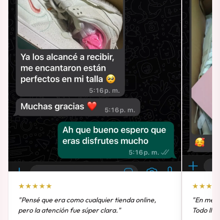
★★★★★
★★★★
"Pensé que era como cualquier tienda online,
"En meno
pero la atención fue súper clara."
Todo lleg