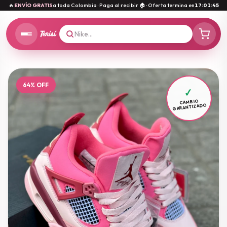
🔥
ENVÍO GRATIS
a toda Colombia · Paga al recibir 🏠 · Oferta termina en
17
:
01
:
43
64% OFF
✓
CAMBIO
GARANTIZADO