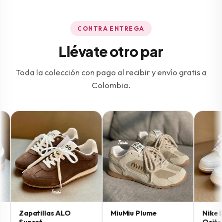
CONTRA ENTREGA
Llévate otro par
Toda la colección con pago al recibir y envío gratis a
Colombia.
Zapatillas ALO
MiuMiu Plume
Nike Du
Sunset
Osito C