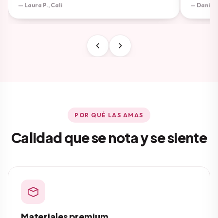
— Laura P., Cali
— Daniela
POR QUÉ LAS AMAS
Calidad que se nota y se siente
Materiales premium