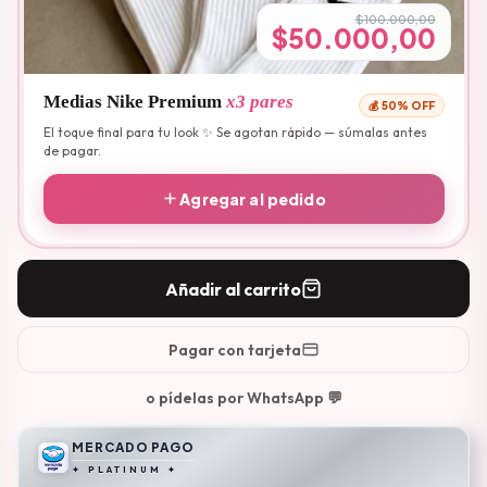
$100.000,00
$50.000,00
Medias Nike Premium
x3 pares
💰 50% OFF
El toque final para tu look ✨ Se agotan rápido — súmalas antes
de pagar.
Agregar al pedido
Añadir al carrito
Pagar con tarjeta
o pídelas por WhatsApp 💬
MERCADO PAGO
✦ PLATINUM ✦