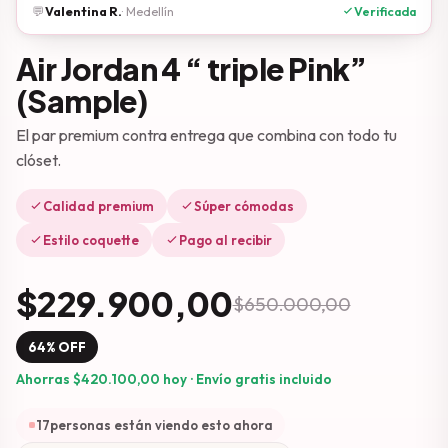
💬
Valentina R.
· Medellín
Verificada
Air Jordan 4 “ triple Pink”
(Sample)
El par premium contra entrega que combina con todo tu
clóset.
Calidad premium
Súper cómodas
Estilo coquette
Pago al recibir
$229.900,00
$650.000,00
64% OFF
Ahorras
$420.100,00
hoy · Envío gratis incluido
18
personas están viendo esto ahora