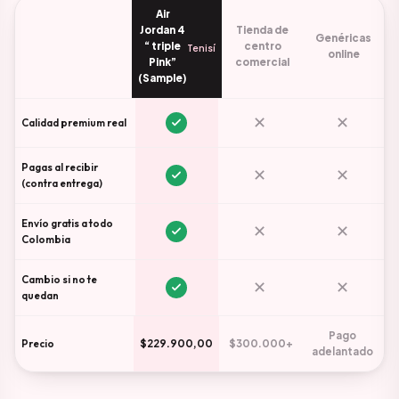
Air
Jordan 4
Tienda de
Genéricas
“ triple
centro
Tenisí
online
Pink”
comercial
(Sample)
✕
✕
Calidad premium real
Pagas al recibir
✕
✕
(contra entrega)
Envío gratis a todo
✕
✕
Colombia
Cambio si no te
✕
✕
quedan
Pago
Precio
$229.900,00
$300.000+
adelantado